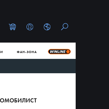
ТИ
ФАН-ЗОНА
ТОМОБИЛИСТ