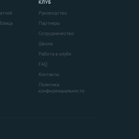
КЛУБ
атчей
Руководство
аблица
Партнеры
Сотрудничество
Школа
Работа в клубе
FAQ
Контакты
Политика
конфиденциальности