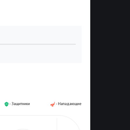
- Защитники
- Нападающие