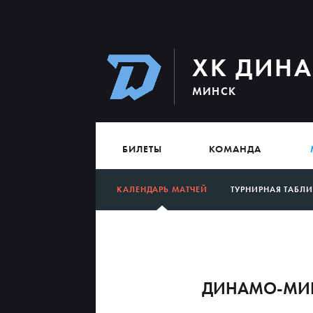
ХК ДИН
МИНСК
БИЛЕТЫ
КОМАНДА
КАЛЕНДАРЬ МАТЧЕЙ
ТУРНИРНАЯ ТАБЛ
ДИНАМО-МИ