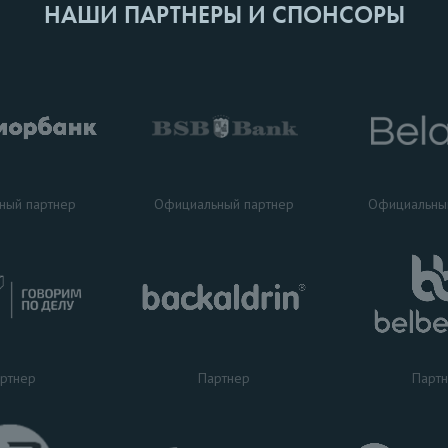
НАШИ ПАРТНЕРЫ И СПОНСОРЫ
ный партнер
Официальный партнер
Официальны
ртнер
Партнер
Парт