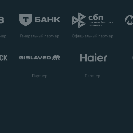
Генеральный партнер
тнер
Официальный партнер
Партнер
Партнер