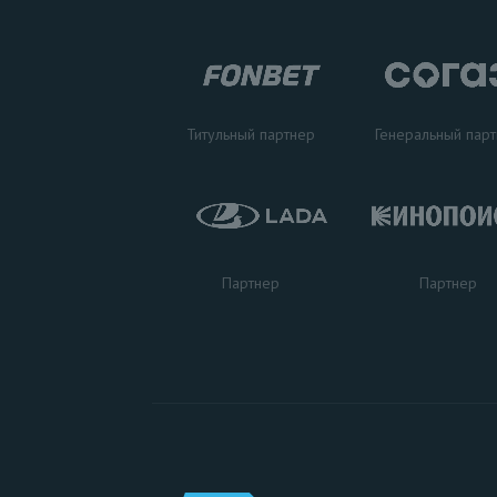
Титульный партнер
Генеральный пар
Партнер
Партнер