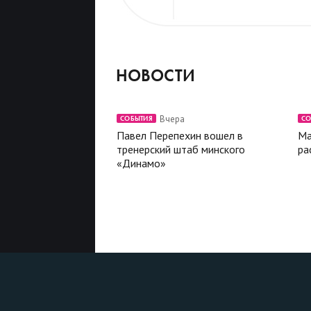
НОВОСТИ
Вчера
СОБЫТИЯ
СО
Павел Перепехин вошел в
Ма
тренерский штаб минского
ра
«Динамо»