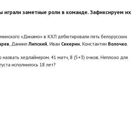
ы играли заметные роли в команде. Зафиксируем их
е минского «Динамо» в КХЛ дебютировали пять белорусских
арев
, Даниил
Липский
, Иван
Секерин
, Константин
Волочко
.
назвать хедлайнером. 41 матч, 8 (5+3) очков. Неплохо для
густа исполнилось 18 лет?