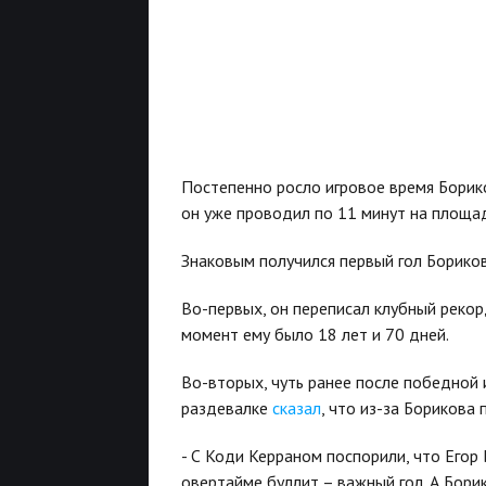
Постепенно росло игровое время Борико
он уже проводил по 11 минут на площад
Знаковым получился первый гол Бориков
Во-первых, он переписал клубный рекор
момент ему было 18 лет и 70 дней.
Во-вторых, чуть ранее после победной
раздевалке
сказал
, что из-за Борикова 
- С Коди Керраном поспорили, что Егор 
овертайме буллит – важный гол. А Борик