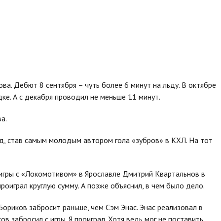
ва. Дебют 8 сентября – чуть более 6 минут на льду. В октябре
ке. А с декабря проводил не меньше 11 минут.
а.
д, став самым молодым автором гола «зубров» в КХЛ. На тот
 игры с «Локомотивом» в Ярославле Дмитрий Квартальнов в
проиграл круглую сумму. А позже объяснил, в чем было дело.
Бориков забросит раньше, чем Сэм Энас. Энас реализовал в
ов забросил с игры. Я проиграл. Хотя ведь мог не поставить