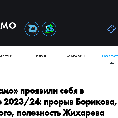
АМО
МАТЧИ
КЛУБ
МАГАЗИН
НОВОС
амо» проявили себя в
е 2023/24: прорыв Борикова,
ого, полезность Жихарева