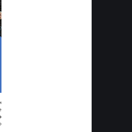
м
е
о
ю