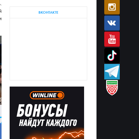
.
й
ВКОНТАКТЕ
м