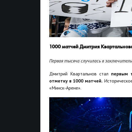
1000 матчей Дмитрия Квартальнов
Первая тысяча случилась в заключител
Дмитрий Квартальнов стал
п
ервым 
отметку в 1000 матчей.
Историческое
«Минск-Арене».