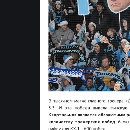
В тысячном матче главного тренера «
5:3. И эта победа вывела минскую
Квартальнов является абсолютным р
количеству тренерских побед.
6 окт
цифру для КХЛ – 600 побед.