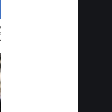
а
р
у