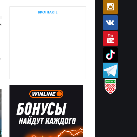
ВКОНТАКТЕ
ы
м
о