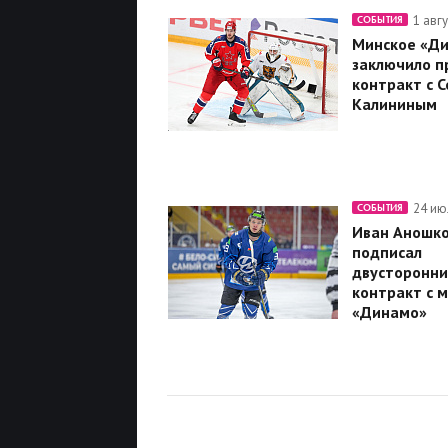
1 авг
СОБЫТИЯ
Минское «Д
заключило п
контракт с 
Калининым
24 ию
СОБЫТИЯ
Иван Аношк
подписал
двусторонни
контракт с 
«Динамо»