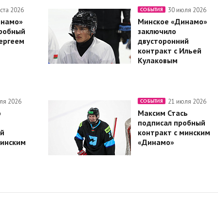
уста 2026
30 июля 2026
СОБЫТИЯ
инамо»
Минское «Динамо»
робный
заключило
Сергеем
двусторонний
контракт с Ильей
Кулаковым
ля 2026
21 июля 2026
СОБЫТИЯ
о
Максим Стась
подписал пробный
й
контракт с минским
минским
«Динамо»