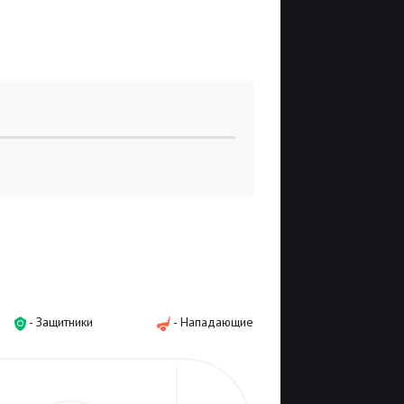
- Защитники
- Нападающие