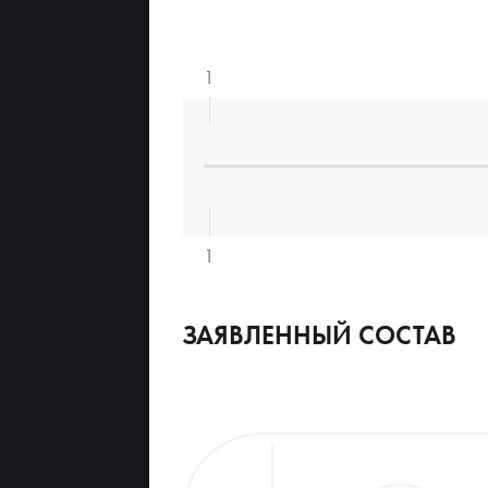
1
1
ЗАЯВЛЕННЫЙ СОСТАВ