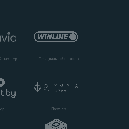
Официальный партнер
й партнер
Партнер
нер