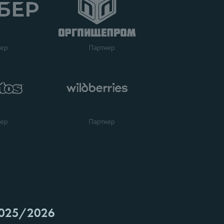
нер
Партнер
нер
Партнер
025/2026