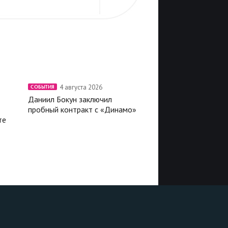
4 августа 2026
СОБЫТИЯ
Даниил Бокун заключил
пробный контракт с «Динамо»
те