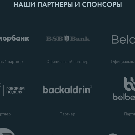
НАШИ ПАРТНЕРЫ И СПОНСОРЫ
ный партнер
Официальный партнер
Официальны
ртнер
Партнер
Парт