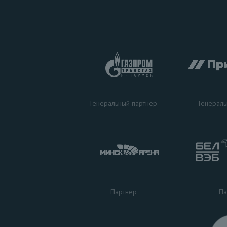
Генераль
Генеральный партнер
Па
Партнер