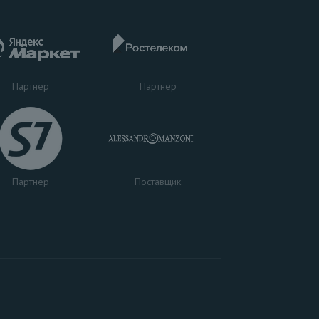
Партнер
Партнер
Поставщик
Партнер