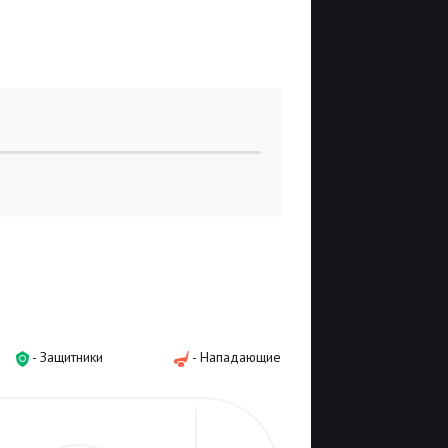
- Защитники
- Нападающие