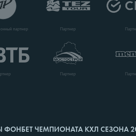
Партнер
Парт
онный партнер
ртнер
Парт
Партнер
Ы ФОНБЕТ ЧЕМПИОНАТА КХЛ СЕЗОНА 2