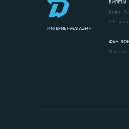
БИЛЕТЫ
Купить би
VIP-ложи
ИНТЕРНЕТ-МАГАЗИН
ФАН-ЗО
Фан-дом