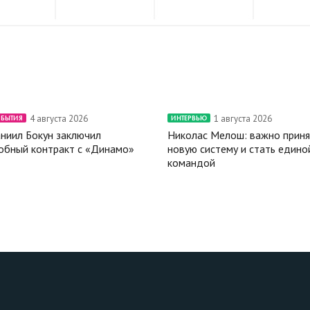
4 августа 2026
1 августа 2026
БЫТИЯ
ИНТЕРВЬЮ
ниил Бокун заключил
Николас Мелош: важно приня
обный контракт с «Динамо»
новую систему и стать едино
командой