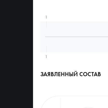
1
1
ЗАЯВЛЕННЫЙ СОСТАВ