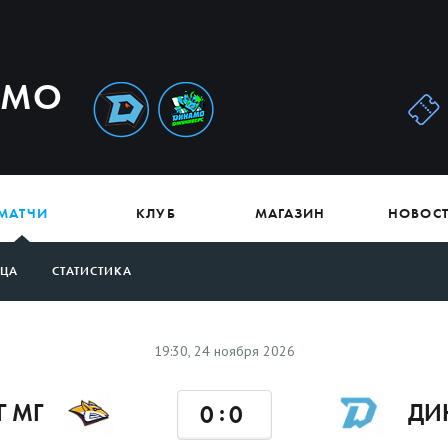
АМО
МАТЧИ
КЛУБ
МАГАЗИН
НОВОС
ИЦА
СТАТИСТИКА
19:30, 24 ноября 2026
Г МГ
:
ДИ
0
0