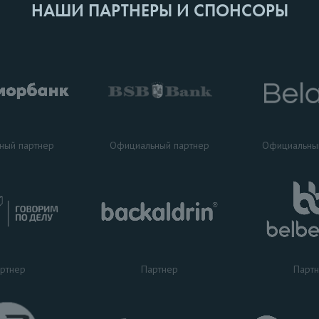
НАШИ ПАРТНЕРЫ И СПОНСОРЫ
ный партнер
Официальный партнер
Официальны
ртнер
Партнер
Парт