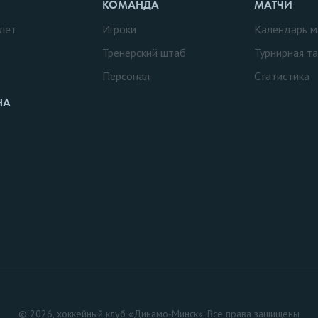
КОМАНДА
МАТЧИ
лет
Игроки
Календарь м
Тренерский штаб
Турнирная т
Персонал
Статистика
НА
© 2026, хоккейный клуб «Динамо-Минск». Все права защищены