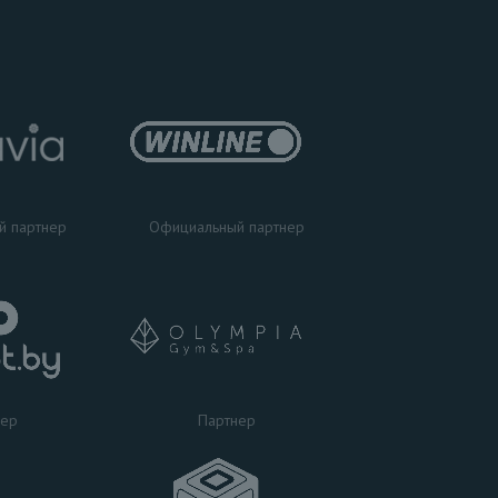
Официальный партнер
й партнер
Партнер
нер