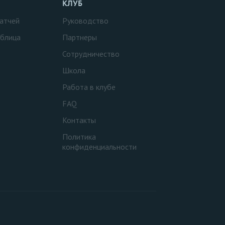
КЛУБ
атчей
Руководство
аблица
Партнеры
Сотрудничество
Школа
Работа в клубе
FAQ
Контакты
Политика
конфиденциальности