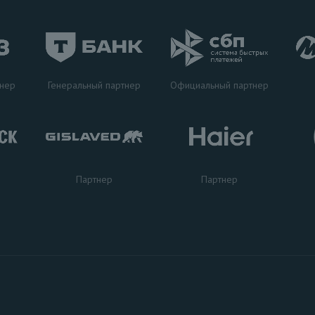
Генеральный партнер
тнер
Официальный партнер
Партнер
Партнер