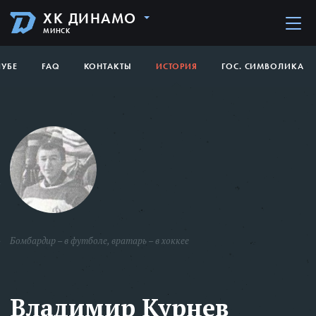
ХК ДИНАМО
МИНСК
ЛУБЕ
FAQ
КОНТАКТЫ
ИСТОРИЯ
ГОС. СИМВОЛИКА
Бомбардир – в футболе, вратарь – в хоккее
Владимир Курнев