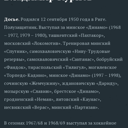
Досье.
Родился 12 сентября 1950 года в Риге.
Полузащитник. Выступал за минское «Динамо» (1968
– 1977, 1979 – 1980), ташкентский «Пахтакор»,
московский «Локомотив». Тренировал минский
«Спутник», самохваловичскую «Ниву-Трудовые
резервы», самохваловичский «Сантанас», бобруйский
«Фандок», тираспольский «Тилигул», могилевское
«Торпедо-Кадино», минское «Динамо» (1997 – 1998),
сочинскую «Жемчужину», ждановичскую «Дариду»,
мозырскую «Славию», брестское «Динамо»,
гродненский «Неман», литовский «Каунас»,
несвижский «Верас», минский «Партизан».
В сезонах 1967/68 и 1968/69 выступал за хоккейное