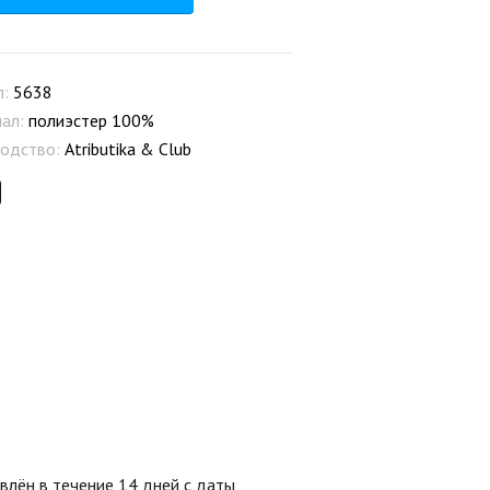
л:
5638
иал:
полиэстер 100%
одство:
Atributika & Club
лён в течение 14 дней с даты