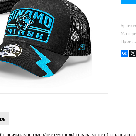
Артику
Матер
Произв
язь
бо причинам (размер/цвет/модель) товара может быть осуществ