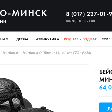
О-МИНСК
8 (017) 227-01-
ЗИН
ПН-ВС, 10:00-21:00
ИНАМ
ДЕТЯМ
АТРИБУТИКА
РОДНАЕ - ГОДНАЕ
СУВЕ
Бейсболки
Бейсболка ХК"Динамо Минск", арт.13324 (5638)
БЕЙ
МИНС
64,0
До