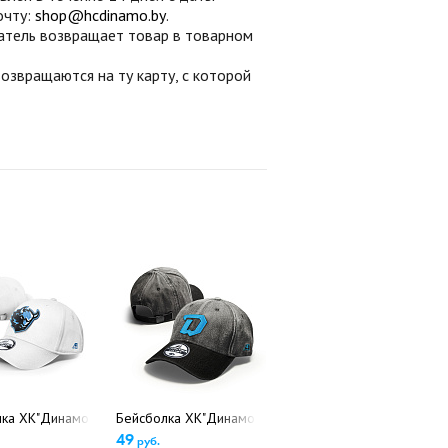
очту:
shop@hcdinamo.by
.
патель возвращает товар в товарном
звращаются на ту карту, с которой
752702 (детский размер)(5422)
ка ХК"Динамо Минск", арт.752704 (детский размер) (5426)
Бейсболка ХК"Динамо Минск", арт.13327 (5639)
49
руб.