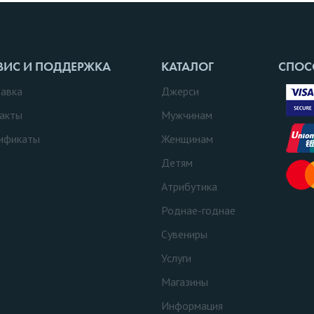
ВИС И ПОДДЕРЖКА
КАТАЛОГ
СПОС
авка
Джерси
акты
Мужчинам
ификаты
Женщинам
Детям
Атрибутика
Роднае-годнае
Сувениры
Услуги
Магазины
Информация