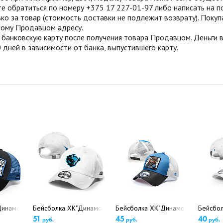
те обратиться по номеру +375 17 227-01-97 либо написать на п
ко за товар (стоимость доставки не подлежит возврату). Поку
нному Продавцом адресу.
анковскую карту после получения товара Продавцом. Деньги во
 дней в зависимости от банка, выпустившего карту.
5635)
Динамо-Минск" 13257 (5214/5216)
Бейсболка ХК"Динамо Минск", арт.13329 (5640)
Бейсболка ХК"Динамо Минск", арт.
Бейсбол
51
45
40
руб.
руб.
руб.