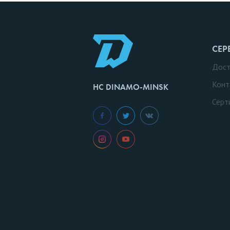
СЕР
Дост
Конт
HC DINAMO-MINSK
Серт